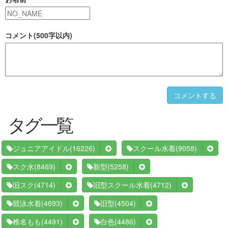
コメント(500字以内)
コメントする
タグ一覧
(16226)
(9058)
ジュニアアイドル
スクール水着
(8469)
(5258)
スク水
新型
(4714)
(4712)
旧スク
旧型スクール水着
(4693)
(4504)
競泳水着
旧型
(4491)
(4486)
椎名もも
白色