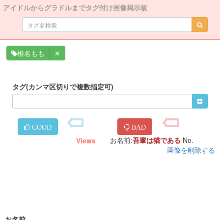
アイドルからグラドルまでタグ付け画像掲示板
✕
椎名もも
タグ(カンマ区切りで複数指定可)
GOOD
BAD
お名前:
吾輩は猫である
No.
Views
画像を削除する
お名前