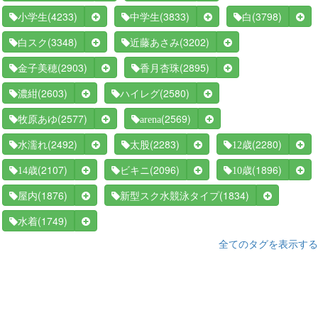
(4233)
(3833)
(3798)
小学生
中学生
白
(3348)
(3202)
白スク
近藤あさみ
(2903)
(2895)
金子美穂
香月杏珠
(2603)
(2580)
濃紺
ハイレグ
(2577)
(2569)
牧原あゆ
arena
(2492)
(2283)
(2280)
水濡れ
太股
12歳
(2107)
(2096)
(1896)
14歳
ビキニ
10歳
(1876)
(1834)
屋内
新型スク水競泳タイプ
(1749)
水着
全てのタグを表示する