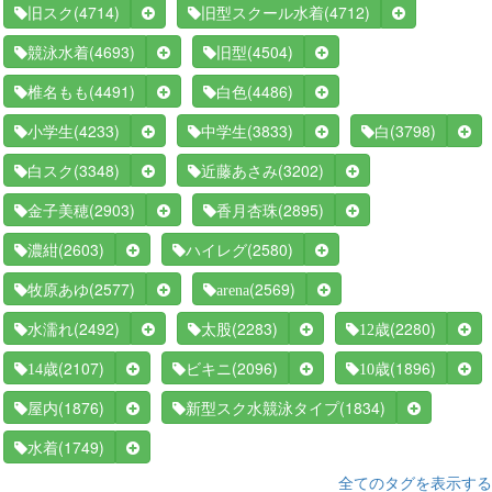
(4714)
(4712)
旧スク
旧型スクール水着
(4693)
(4504)
競泳水着
旧型
(4491)
(4486)
椎名もも
白色
(4233)
(3833)
(3798)
小学生
中学生
白
(3348)
(3202)
白スク
近藤あさみ
(2903)
(2895)
金子美穂
香月杏珠
(2603)
(2580)
濃紺
ハイレグ
(2577)
(2569)
牧原あゆ
arena
(2492)
(2283)
(2280)
水濡れ
太股
12歳
(2107)
(2096)
(1896)
14歳
ビキニ
10歳
(1876)
(1834)
屋内
新型スク水競泳タイプ
(1749)
水着
全てのタグを表示する