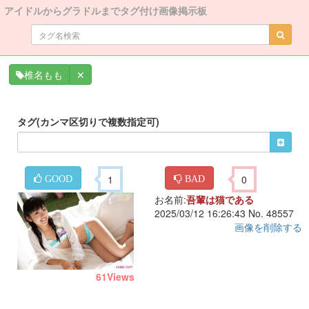
アイドルからグラドルまでタグ付け画像掲示板
✕
椎名もも
タグ(カンマ区切りで複数指定可)
1
0
GOOD
BAD
お名前:
吾輩は猫である
2025/03/12 16:26:43 No. 48557
画像を削除する
61
Views