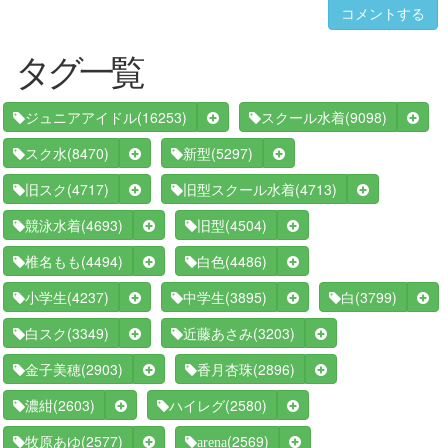
コメントする
タグ一覧
(16253)
(9098)
ジュニアアイドル
スクール水着
(8470)
(5297)
スク水
新型
(4717)
(4713)
旧スク
旧型スクール水着
(4693)
(4504)
競泳水着
旧型
(4494)
(4486)
椎名もも
白色
(4237)
(3895)
(3799)
小学生
中学生
白
(3349)
(3203)
白スク
近藤あさみ
(2903)
(2896)
金子美穂
香月杏珠
(2603)
(2580)
濃紺
ハイレグ
(2577)
(2569)
牧原あゆ
arena