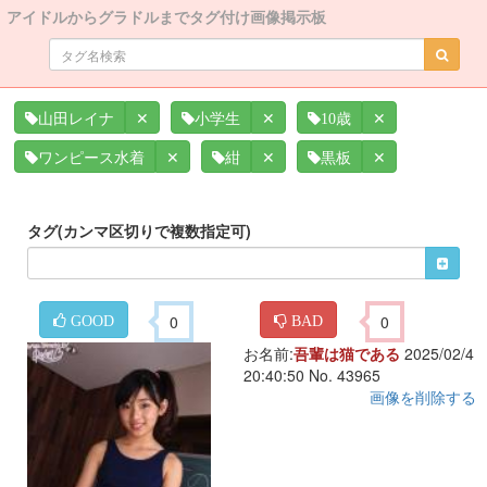
アイドルからグラドルまでタグ付け画像掲示板
✕
✕
✕
山田レイナ
小学生
10歳
✕
✕
✕
ワンピース水着
紺
黒板
タグ(カンマ区切りで複数指定可)
0
0
GOOD
BAD
お名前:
吾輩は猫である
2025/02/4
20:40:50 No. 43965
画像を削除する