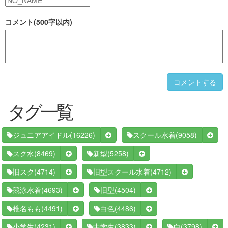
コメント(500字以内)
コメントする
タグ一覧
(16226)
(9058)
ジュニアアイドル
スクール水着
(8469)
(5258)
スク水
新型
(4714)
(4712)
旧スク
旧型スクール水着
(4693)
(4504)
競泳水着
旧型
(4491)
(4486)
椎名もも
白色
(4231)
(3833)
(3798)
小学生
中学生
白