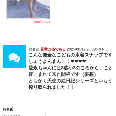
409
Views
お名前:
吾輩は猫である
2025/08/12 20:09:46 NO. 512743
こんな健全なこどもの水着スナップです
しょうよんまんこ！❤❤❤❤
愛永ちゃんには8歳小3のころから、こど
躾こまれて来た間柄です（妄想）
ともかく天使の絵日記シリーズといもう
搾り取られました！！
お名前