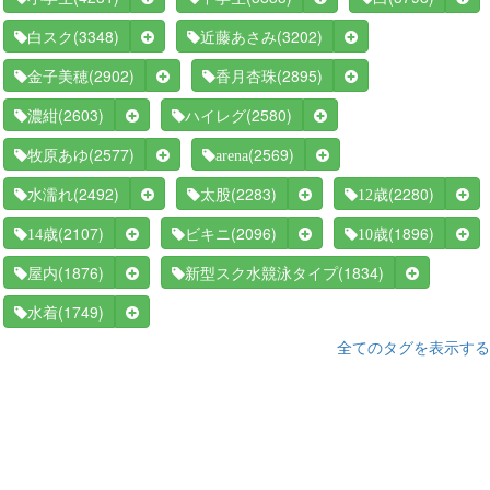
(3348)
(3202)
白スク
近藤あさみ
(2902)
(2895)
金子美穂
香月杏珠
(2603)
(2580)
濃紺
ハイレグ
(2577)
(2569)
牧原あゆ
arena
(2492)
(2283)
(2280)
水濡れ
太股
12歳
(2107)
(2096)
(1896)
14歳
ビキニ
10歳
(1876)
(1834)
屋内
新型スク水競泳タイプ
(1749)
水着
全てのタグを表示する