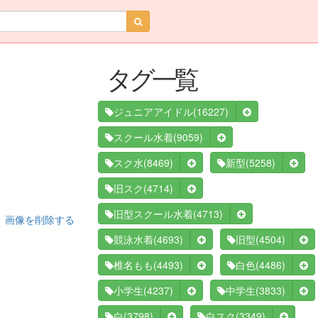
タグ一覧
(16227)
ジュニアアイドル
(9059)
スクール水着
(8469)
(5258)
スク水
新型
(4714)
旧スク
(4713)
旧型スクール水着
画像を削除する
(4693)
(4504)
競泳水着
旧型
(4493)
(4486)
椎名もも
白色
(4237)
(3833)
小学生
中学生
(3798)
(3349)
白
白スク