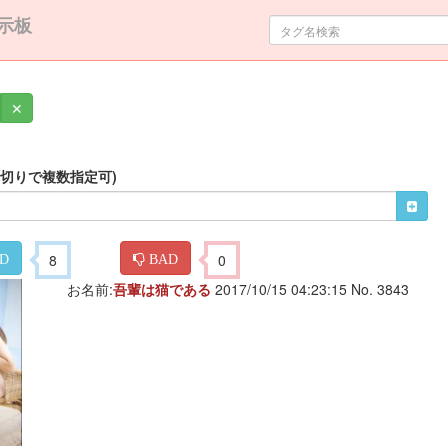
示板
✕
区切りで複数指定可)
8
0
D
BAD
お名前:
吾輩は猫である
2017/10/15 04:23:15 No. 3843