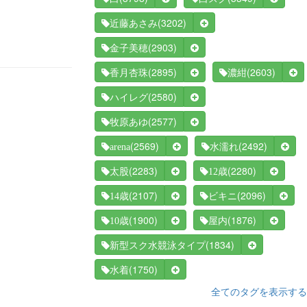
(3202)
近藤あさみ
(2903)
金子美穂
(2895)
(2603)
香月杏珠
濃紺
(2580)
ハイレグ
(2577)
牧原あゆ
(2569)
(2492)
arena
水濡れ
(2283)
(2280)
太股
12歳
(2107)
(2096)
14歳
ビキニ
(1900)
(1876)
10歳
屋内
(1834)
新型スク水競泳タイプ
(1750)
水着
全てのタグを表示する