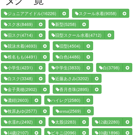
(16226)
(9058)
ジュニアアイドル
スクール水着
(8469)
(5258)
スク水
新型
(4714)
(4712)
旧スク
旧型スクール水着
(4693)
(4504)
競泳水着
旧型
(4491)
(4486)
椎名もも
白色
(4231)
(3833)
(3798)
小学生
中学生
白
(3348)
(3202)
白スク
近藤あさみ
(2902)
(2895)
金子美穂
香月杏珠
(2603)
(2580)
濃紺
ハイレグ
(2577)
(2569)
牧原あゆ
arena
(2492)
(2283)
(2280)
水濡れ
太股
12歳
(2107)
(2096)
(1896)
14歳
ビキニ
10歳