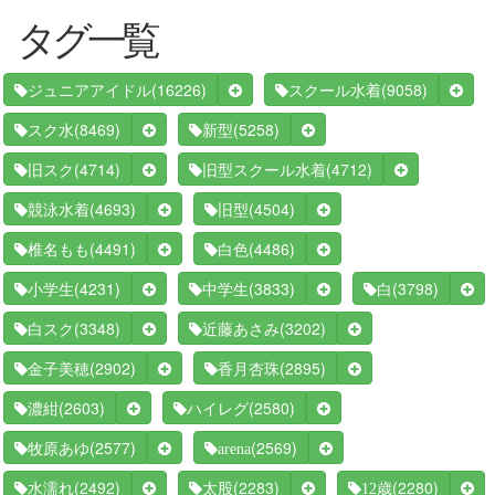
タグ一覧
(16226)
(9058)
ジュニアアイドル
スクール水着
(8469)
(5258)
スク水
新型
(4714)
(4712)
旧スク
旧型スクール水着
(4693)
(4504)
競泳水着
旧型
(4491)
(4486)
椎名もも
白色
(4231)
(3833)
(3798)
小学生
中学生
白
(3348)
(3202)
白スク
近藤あさみ
(2902)
(2895)
金子美穂
香月杏珠
(2603)
(2580)
濃紺
ハイレグ
(2577)
(2569)
牧原あゆ
arena
(2492)
(2283)
(2280)
水濡れ
太股
12歳