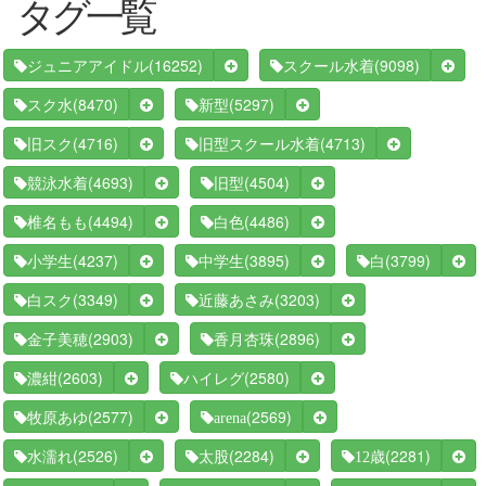
タグ一覧
(16252)
(9098)
ジュニアアイドル
スクール水着
(8470)
(5297)
スク水
新型
(4716)
(4713)
旧スク
旧型スクール水着
(4693)
(4504)
競泳水着
旧型
(4494)
(4486)
椎名もも
白色
(4237)
(3895)
(3799)
小学生
中学生
白
(3349)
(3203)
白スク
近藤あさみ
(2903)
(2896)
金子美穂
香月杏珠
(2603)
(2580)
濃紺
ハイレグ
(2577)
(2569)
牧原あゆ
arena
(2526)
(2284)
(2281)
水濡れ
太股
12歳