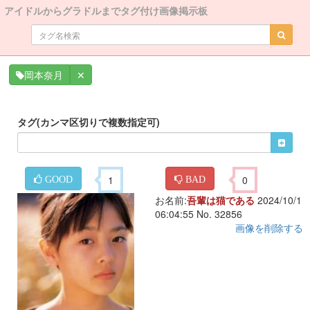
アイドルからグラドルまでタグ付け画像掲示板
✕
岡本奈月
タグ(カンマ区切りで複数指定可)
1
0
GOOD
BAD
お名前:
吾輩は猫である
2024/10/1
06:04:55 No. 32856
画像を削除する