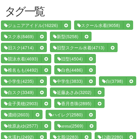
タグ一覧
(16226)
(9058)
ジュニアアイドル
スクール水着
(8469)
(5258)
スク水
新型
(4714)
(4713)
旧スク
旧型スクール水着
(4693)
(4504)
競泳水着
旧型
(4492)
(4486)
椎名もも
白色
(4235)
(3833)
(3798)
小学生
中学生
白
(3349)
(3202)
白スク
近藤あさみ
(2903)
(2895)
金子美穂
香月杏珠
(2603)
(2580)
濃紺
ハイレグ
(2577)
(2569)
牧原あゆ
arena
(2492)
(2283)
(2280)
水濡れ
太股
12歳