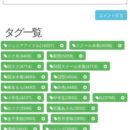
コメントする
タグ一覧
(16227)
(9058)
ジュニアアイドル
スクール水着
(8469)
(5258)
スク水
新型
(4714)
(4713)
旧スク
旧型スクール水着
(4693)
(4504)
競泳水着
旧型
(4493)
(4486)
椎名もも
白色
(4237)
(3833)
(3798)
小学生
中学生
白
(3349)
(3202)
白スク
近藤あさみ
(2903)
(2895)
金子美穂
香月杏珠
(2603)
(2580)
濃紺
ハイレグ