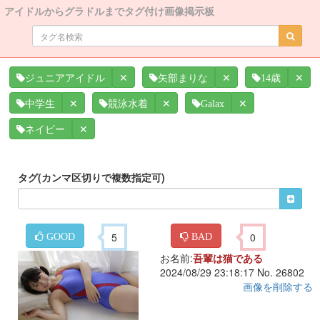
アイドルからグラドルまでタグ付け画像掲示板
✕
✕
✕
ジュニアアイドル
矢部まりな
14歳
✕
✕
✕
中学生
競泳水着
Galax
✕
ネイビー
タグ(カンマ区切りで複数指定可)
5
0
GOOD
BAD
お名前:
吾輩は猫である
2024/08/29 23:18:17 No. 26802
画像を削除する