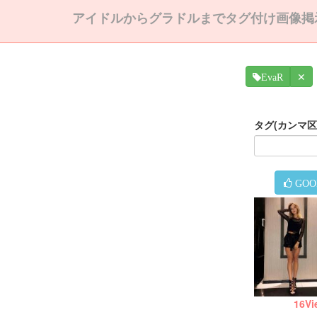
アイドルからグラドルまでタグ付け画像掲
✕
EvaR
タグ(カンマ
GOO
16
Vi