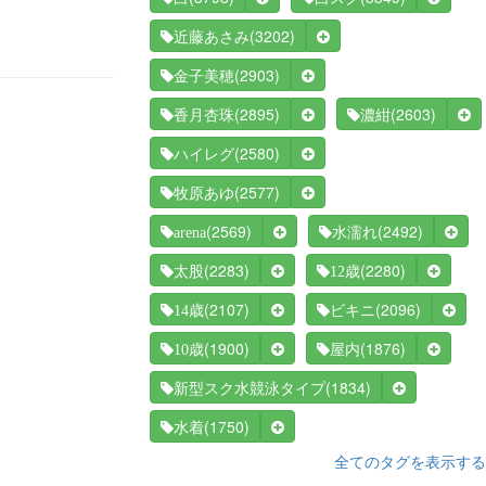
(3202)
近藤あさみ
(2903)
金子美穂
(2895)
(2603)
香月杏珠
濃紺
(2580)
ハイレグ
(2577)
牧原あゆ
(2569)
(2492)
arena
水濡れ
(2283)
(2280)
太股
12歳
(2107)
(2096)
14歳
ビキニ
(1900)
(1876)
10歳
屋内
(1834)
新型スク水競泳タイプ
(1750)
水着
全てのタグを表示する