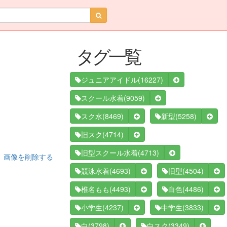
タグ一覧
(16227)
ジュニアアイドル
(9059)
スクール水着
(8469)
(5258)
スク水
新型
(4714)
旧スク
(4713)
旧型スクール水着
画像を削除する
(4693)
(4504)
競泳水着
旧型
(4493)
(4486)
椎名もも
白色
(4237)
(3833)
小学生
中学生
(3798)
(3349)
白
白スク