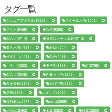
タグ一覧
(16226)
(9058)
ジュニアアイドル
スクール水着
(8469)
(5258)
スク水
新型
(4714)
(4713)
旧スク
旧型スクール水着
(4693)
(4504)
競泳水着
旧型
(4492)
(4486)
椎名もも
白色
(4233)
(3833)
(3798)
小学生
中学生
白
(3348)
(3202)
白スク
近藤あさみ
(2903)
(2895)
金子美穂
香月杏珠
(2603)
(2580)
濃紺
ハイレグ
(2577)
(2569)
牧原あゆ
arena
(2492)
(2283)
(2280)
水濡れ
太股
12歳