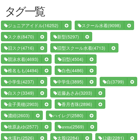
タグ一覧
(16252)
(9098)
ジュニアアイドル
スクール水着
(8470)
(5297)
スク水
新型
(4716)
(4713)
旧スク
旧型スクール水着
(4693)
(4504)
競泳水着
旧型
(4494)
(4486)
椎名もも
白色
(4237)
(3895)
(3799)
小学生
中学生
白
(3349)
(3203)
白スク
近藤あさみ
(2903)
(2896)
金子美穂
香月杏珠
(2603)
(2580)
濃紺
ハイレグ
(2577)
(2569)
牧原あゆ
arena
(2526)
(2284)
(2281)
水濡れ
太股
12歳