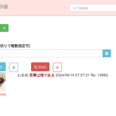
示板
✕
区切りで複数指定可)
0
0
D
BAD
お名前:
吾輩は猫である
2024/06/19 07:57:21 No. 19982
ews