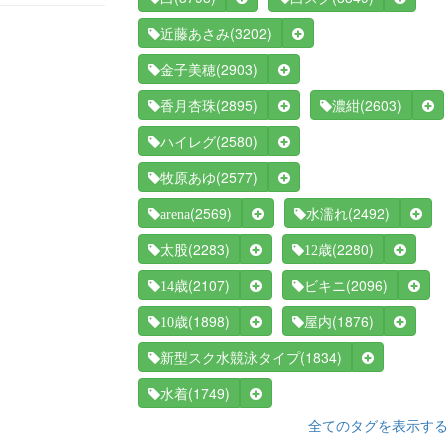
(3202)
近藤あさみ
(2903)
金子美穂
(2895)
(2603)
香月杏珠
濃紺
(2580)
ハイレグ
(2577)
牧原あゆ
(2569)
(2492)
arena
水濡れ
(2283)
(2280)
太股
12歳
(2107)
(2096)
14歳
ビキニ
(1898)
(1876)
10歳
屋内
(1834)
新型スク水競泳タイプ
(1749)
水着
全てのタグを表示する