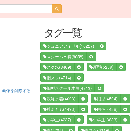
タグ一覧
(16227)
ジュニアアイドル
(9058)
スクール水着
(8469)
(5258)
スク水
新型
(4714)
旧スク
(4713)
旧型スクール水着
画像を削除する
(4693)
(4504)
競泳水着
旧型
(4493)
(4486)
椎名もも
白色
(4237)
(3833)
小学生
中学生
(3798)
(3349)
白
白スク