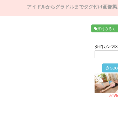
アイドルからグラドルまでタグ付け画像掲
河村みるく
タグ(カンマ
GOO
30
Vi