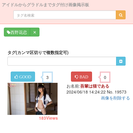
アイドルからグラドルまでタグ付け画像掲示板
✕
西野花恋
タグ(カンマ区切りで複数指定可)
3
0
GOOD
BAD
お名前:
吾輩は猫である
2024/06/18 14:24:22 No. 19573
画像を削除する
183
Views