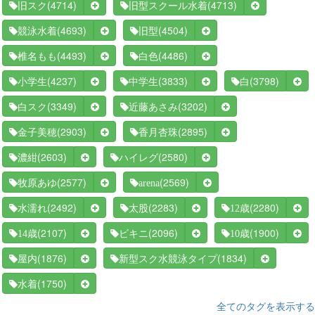
(4714)
(4713)
旧スク
旧型スクール水着
(4693)
(4504)
競泳水着
旧型
(4493)
(4486)
椎名もも
白色
(4237)
(3833)
(3798)
小学生
中学生
白
(3349)
(3202)
白スク
近藤あさみ
(2903)
(2895)
金子美穂
香月杏珠
(2603)
(2580)
濃紺
ハイレグ
(2577)
(2569)
牧原あゆ
arena
(2492)
(2283)
(2280)
水濡れ
太股
12歳
(2107)
(2096)
(1900)
14歳
ビキニ
10歳
(1876)
(1834)
屋内
新型スク水競泳タイプ
(1750)
水着
全てのタグを表示する