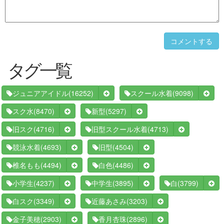
コメントする
タグ一覧
(16252)
(9098)
ジュニアアイドル
スクール水着
(8470)
(5297)
スク水
新型
(4716)
(4713)
旧スク
旧型スクール水着
(4693)
(4504)
競泳水着
旧型
(4494)
(4486)
椎名もも
白色
(4237)
(3895)
(3799)
小学生
中学生
白
(3349)
(3203)
白スク
近藤あさみ
(2903)
(2896)
金子美穂
香月杏珠