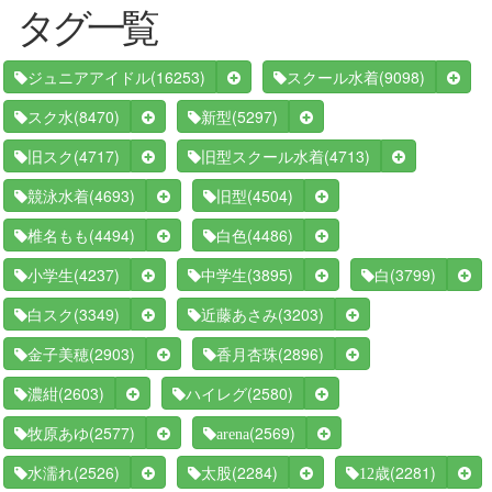
タグ一覧
(16253)
(9098)
ジュニアアイドル
スクール水着
(8470)
(5297)
スク水
新型
(4717)
(4713)
旧スク
旧型スクール水着
(4693)
(4504)
競泳水着
旧型
(4494)
(4486)
椎名もも
白色
(4237)
(3895)
(3799)
小学生
中学生
白
(3349)
(3203)
白スク
近藤あさみ
(2903)
(2896)
金子美穂
香月杏珠
(2603)
(2580)
濃紺
ハイレグ
(2577)
(2569)
牧原あゆ
arena
(2526)
(2284)
(2281)
水濡れ
太股
12歳