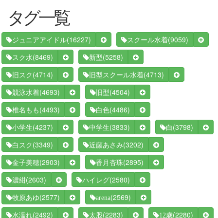
タグ一覧
(16227)
(9059)
ジュニアアイドル
スクール水着
(8469)
(5258)
スク水
新型
(4714)
(4713)
旧スク
旧型スクール水着
(4693)
(4504)
競泳水着
旧型
(4493)
(4486)
椎名もも
白色
(4237)
(3833)
(3798)
小学生
中学生
白
(3349)
(3202)
白スク
近藤あさみ
(2903)
(2895)
金子美穂
香月杏珠
(2603)
(2580)
濃紺
ハイレグ
(2577)
(2569)
牧原あゆ
arena
(2492)
(2283)
(2280)
水濡れ
太股
12歳