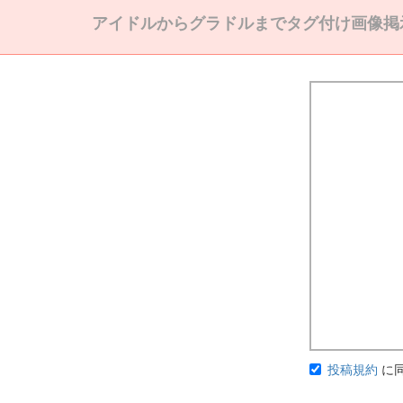
アイドルからグラドルまでタグ付け画像掲
投稿規約
に