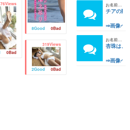
376
Views
お名前:
H
202
チアの動画
⇒画像へ
8
Good
0
Bad
お名前:
S
202
319
Views
杏珠は、最
d
0
Bad
⇒画像へ
2
Good
0
Bad