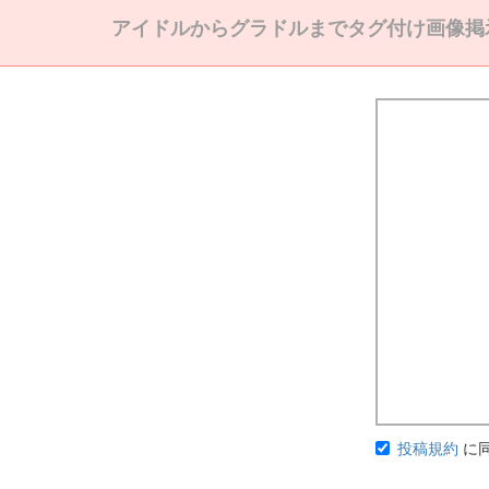
アイドルからグラドルまでタグ付け画像掲
投稿規約
に