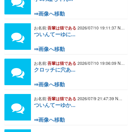
⇒画像へ移動
お名前:
吾輩は猫である
2026/07/10 19:11:37 NO. 515529
ついんてーゆに...
⇒画像へ移動
お名前:
吾輩は猫である
2026/07/10 19:06:09 NO. 515528
クロッチに穴あ...
⇒画像へ移動
お名前:
吾輩は猫である
2026/07/9 21:47:39 NO. 515527
ついんてーゆか...
⇒画像へ移動