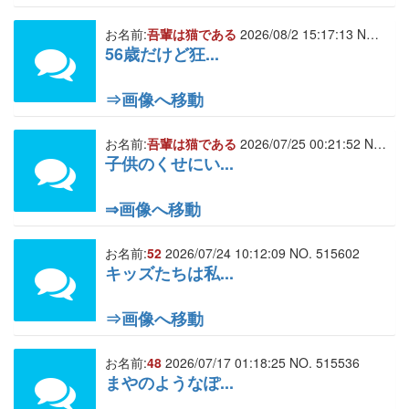
お名前:
吾輩は猫である
2026/08/2 15:17:13 NO. 515605
56歳だけど狂...
⇒画像へ移動
お名前:
吾輩は猫である
2026/07/25 00:21:52 NO. 515603
子供のくせにい...
⇒画像へ移動
お名前:
52
2026/07/24 10:12:09 NO. 515602
キッズたちは私...
⇒画像へ移動
お名前:
48
2026/07/17 01:18:25 NO. 515536
まやのようなぽ...