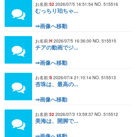
お名前:
52
2026/07/5 16:51:54 NO. 515516
むっちり珀ちゃ...
⇒画像へ移動
お名前:
H
2026/07/5 16:36:00 NO. 515515
チアの動画でジ...
⇒画像へ移動
お名前:
S
2026/07/4 21:10:14 NO. 515513
杏珠は、最高の...
⇒画像へ移動
お名前:
52
2026/07/3 13:59:37 NO. 515512
美海は、開脚で...
⇒画像へ移動