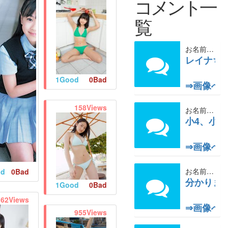
コメント一
覧
お名前:
吾輩
レイナちゃ
1
Good
0
Bad
⇒画像へ
158
Views
お名前:
吾輩
小4、小5の
⇒画像へ
お名前:
吾輩
od
0
Bad
分かります
1
Good
0
Bad
162
Views
⇒画像へ
955
Views